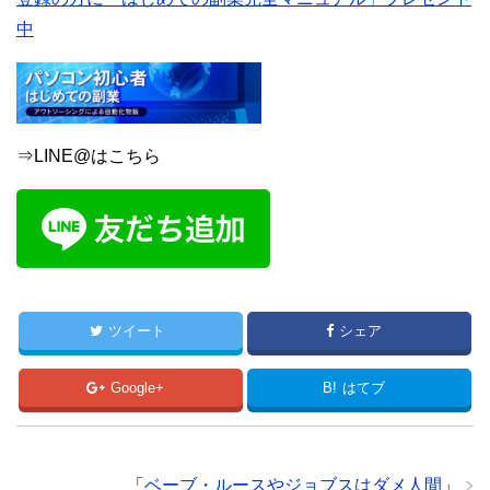
中
⇒LINE@はこちら
ツイート
シェア
Google+
B!
はてブ
「
ベーブ・ルースやジョブスはダメ人間
」